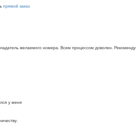
ть
прямой заказ
бладатель желаемого номера. Всем процессом доволен. Рекоменду
ался у меня
ничеству.