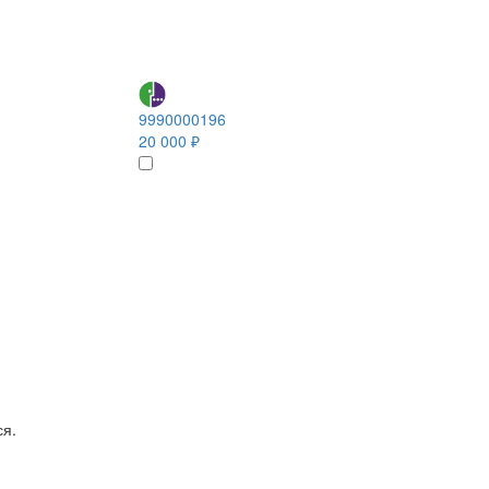
9990000196
20 000 ₽
ся.