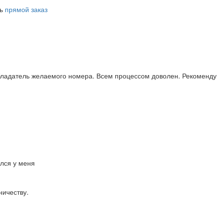
ть
прямой заказ
бладатель желаемого номера. Всем процессом доволен. Рекоменду
ался у меня
ничеству.