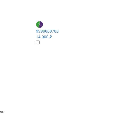
9996668788
14 000 ₽
ся.