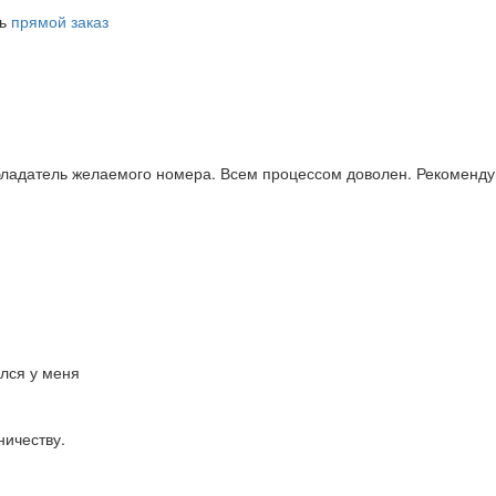
ть
прямой заказ
бладатель желаемого номера. Всем процессом доволен. Рекоменду
ался у меня
ничеству.