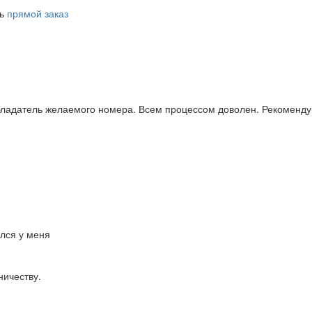
ть
прямой заказ
бладатель желаемого номера. Всем процессом доволен. Рекоменду
ался у меня
ничеству.