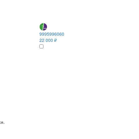
9995996060
22 000 ₽
ся.