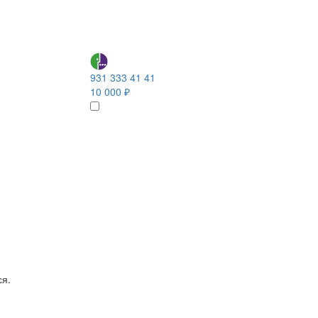
931 333 41 41
10 000 ₽
ся.