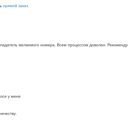
ть
прямой заказ
бладатель желаемого номера. Всем процессом доволен. Рекоменду
ался у меня
ничеству.