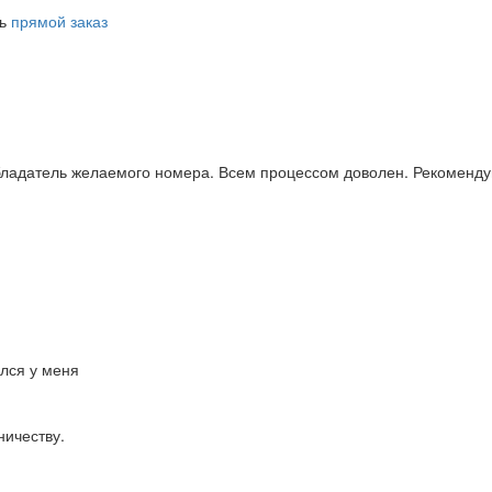
ть
прямой заказ
бладатель желаемого номера. Всем процессом доволен. Рекоменду
ался у меня
ничеству.