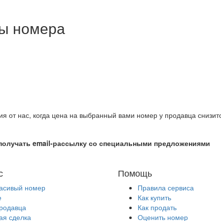
ны номера
ия от нас, когда цена на выбранный вами номер у продавца снизит
получать email-рассылку со специальными предложениями
с
Помощь
расивый номер
Правила сервиса
е
Как купить
продавца
Как продать
ая сделка
Оценить номер