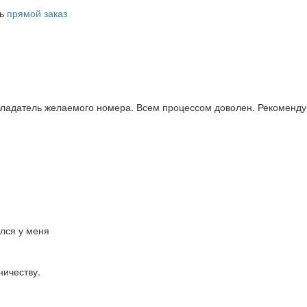
ть
прямой заказ
бладатель желаемого номера. Всем процессом доволен. Рекоменду
ался у меня
ничеству.