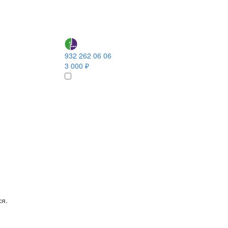
932 262 06 06
3 000 ₽
ся.