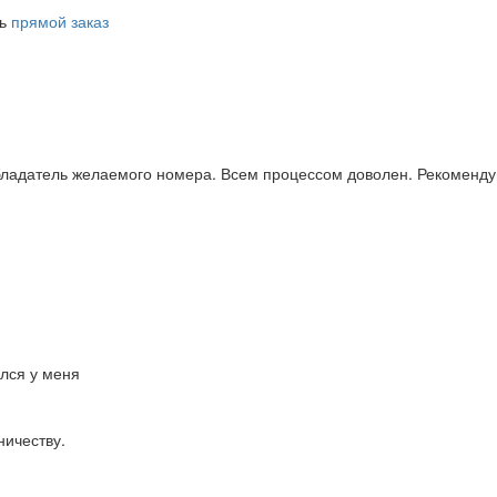
ть
прямой заказ
бладатель желаемого номера. Всем процессом доволен. Рекоменду
ался у меня
ничеству.