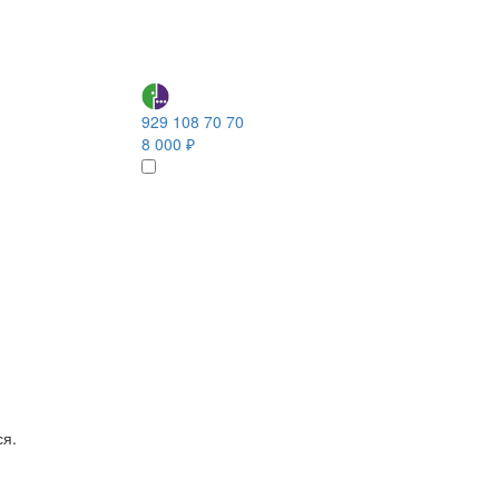
929 108 70 70
8 000 ₽
ся.