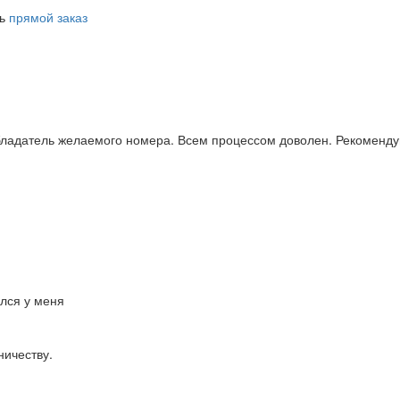
ть
прямой заказ
бладатель желаемого номера. Всем процессом доволен. Рекоменду
ался у меня
ничеству.