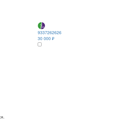
9337262626
30 000 ₽
ся.