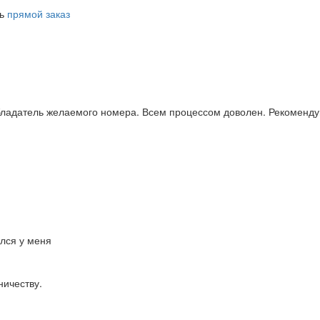
ть
прямой заказ
бладатель желаемого номера. Всем процессом доволен. Рекоменду
ался у меня
ничеству.