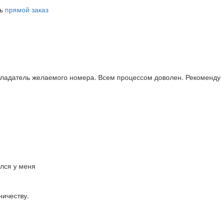
ть
прямой заказ
бладатель желаемого номера. Всем процессом доволен. Рекоменду
ался у меня
ничеству.