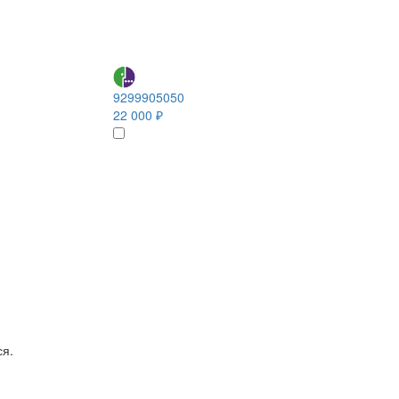
9299905050
22 000 ₽
ся.