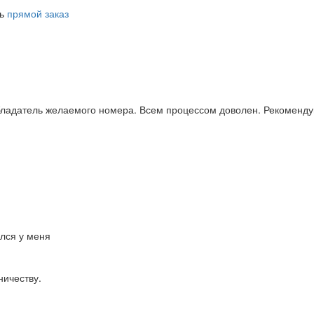
ть
прямой заказ
бладатель желаемого номера. Всем процессом доволен. Рекоменду
ался у меня
ничеству.