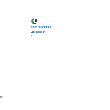
9997698888
40 000 ₽
ся.