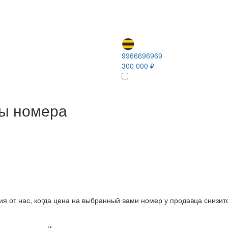
9966696969
300 000 ₽
ны номера
ия от нас, когда цена на выбранный вами номер у продавца снизит