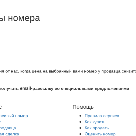
ны номера
ия от нас, когда цена на выбранный вами номер у продавца снизит
получать email-рассылку со специальными предложениями
с
Помощь
расивый номер
Правила сервиса
е
Как купить
продавца
Как продать
ая сделка
Оценить номер