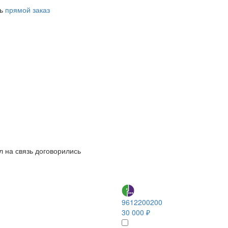
ть
прямой заказ
л на связь договорились
9612200200
30 000 ₽