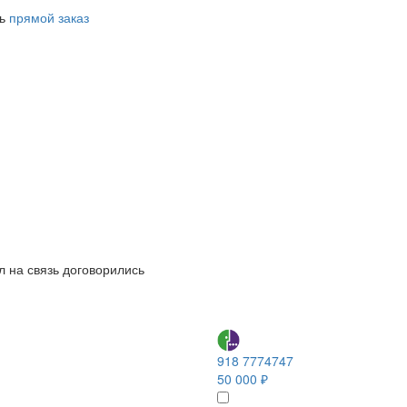
ть
прямой заказ
л на связь договорились
918 7774747
50 000 ₽