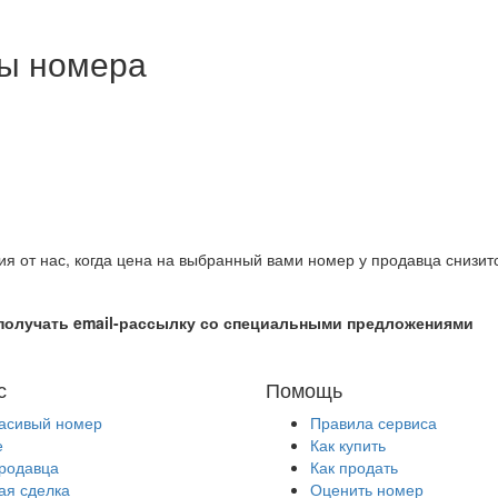
ны номера
ия от нас, когда цена на выбранный вами номер у продавца снизит
получать email-рассылку со специальными предложениями
с
Помощь
расивый номер
Правила сервиса
е
Как купить
продавца
Как продать
ая сделка
Оценить номер