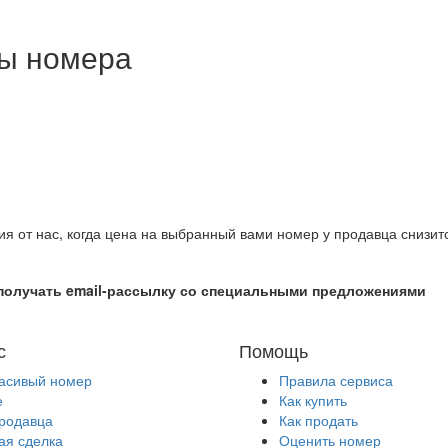
ны номера
ия от нас, когда цена на выбранный вами номер у продавца снизит
получать email-рассылку со специальными предложениями
с
Помощь
расивый номер
Правила сервиса
е
Как купить
продавца
Как продать
ая сделка
Оценить номер