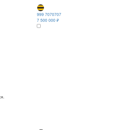
999 7070707
7 500 000 ₽
ся.