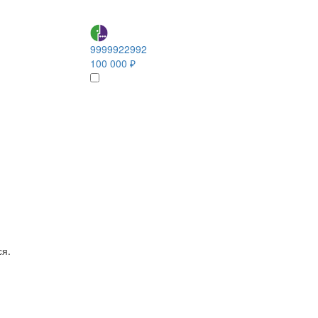
9999922992
100 000 ₽
ся.