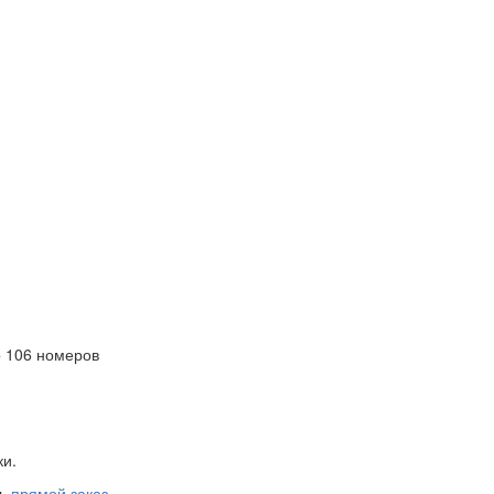
 106 номеров
ки.
ть
прямой заказ