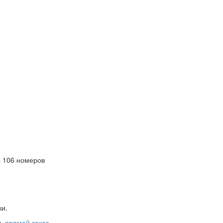
 106 номеров
ки.
ть
прямой заказ