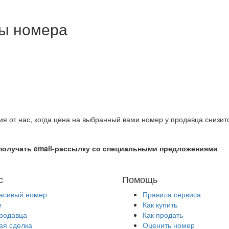
ны номера
ия от нас, когда цена на выбранный вами номер у продавца снизит
получать email-рассылку со специальными предложениями
с
Помощь
расивый номер
Правила сервиса
е
Как купить
продавца
Как продать
ая сделка
Оценить номер