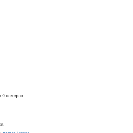
 0 номеров
ки.
ть
прямой заказ