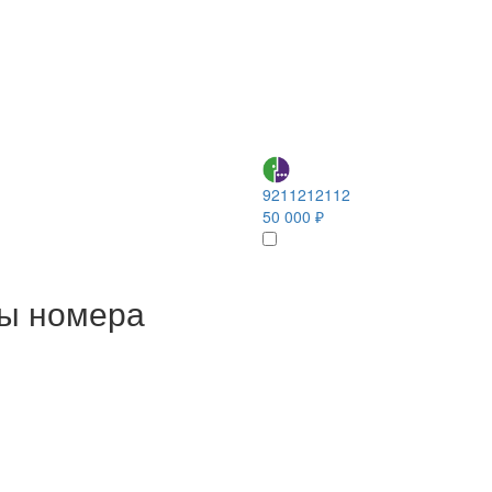
9211212112
50 000 ₽
ны номера