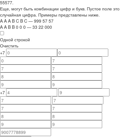
55577.
Еще, могут быть комбинации цифр и букв. Пустое поле это
случайная цифра. Примеры представлены ниже.
A
A
A
B
C
B
C
—
999
5
7
5
7
A
A
B
B
0
0
0
—
33
22
000
Одной строкой
Очистить
+7
+7