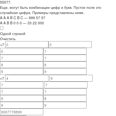
55577.
Еще, могут быть комбинации цифр и букв. Пустое поле это
случайная цифра. Примеры представлены ниже.
A
A
A
B
C
B
C
—
999
5
7
5
7
A
A
B
B
0
0
0
—
33
22
000
Одной строкой
Очистить
+7
+7