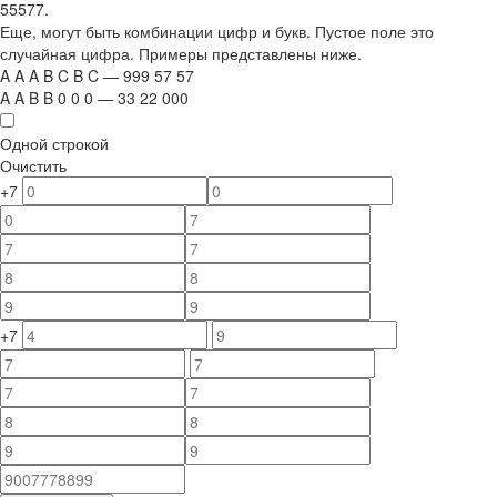
55577.
Еще, могут быть комбинации цифр и букв. Пустое поле это
случайная цифра. Примеры представлены ниже.
A
A
A
B
C
B
C
—
999
5
7
5
7
A
A
B
B
0
0
0
—
33
22
000
Одной строкой
Очистить
+7
+7