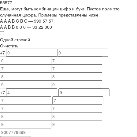
55577.
Еще, могут быть комбинации цифр и букв. Пустое поле это
случайная цифра. Примеры представлены ниже.
A
A
A
B
C
B
C
—
999
5
7
5
7
A
A
B
B
0
0
0
—
33
22
000
Одной строкой
Очистить
+7
+7