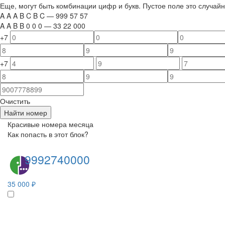
Еще, могут быть комбинации цифр и букв. Пустое поле это случа
A
A
A
B
C
B
C
—
999
5
7
5
7
A
A
B
B
0
0
0
—
33
22
000
+7
+7
Очистить
Найти номер
Красивые номера месяца
Как попасть в этот блок?
9992740000
35 000 ₽