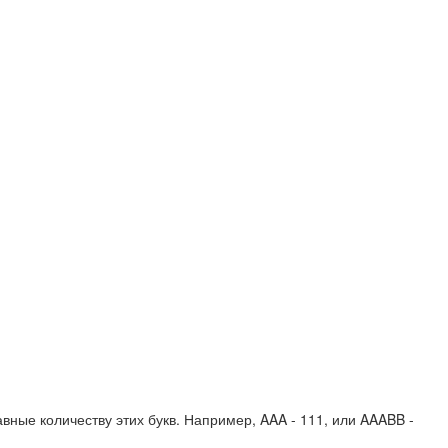
вные количеству этих букв. Например,
AAA - 111
, или
AAABB -