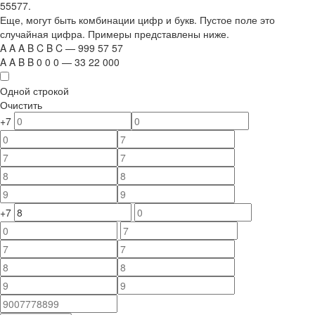
55577.
Еще, могут быть комбинации цифр и букв. Пустое поле это
случайная цифра. Примеры представлены ниже.
A
A
A
B
C
B
C
—
999
5
7
5
7
A
A
B
B
0
0
0
—
33
22
000
Одной строкой
Очистить
+7
+7