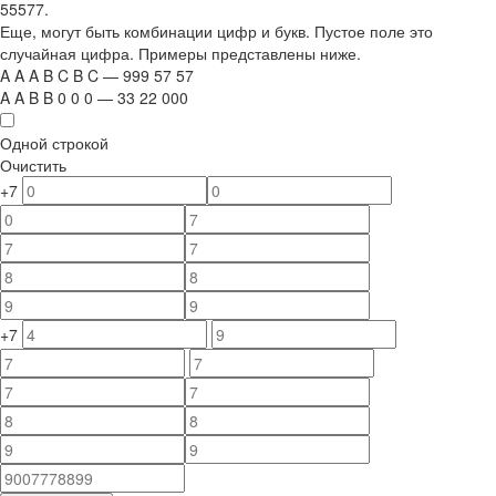
55577.
Еще, могут быть комбинации цифр и букв. Пустое поле это
случайная цифра. Примеры представлены ниже.
A
A
A
B
C
B
C
—
999
5
7
5
7
A
A
B
B
0
0
0
—
33
22
000
Одной строкой
Очистить
+7
+7