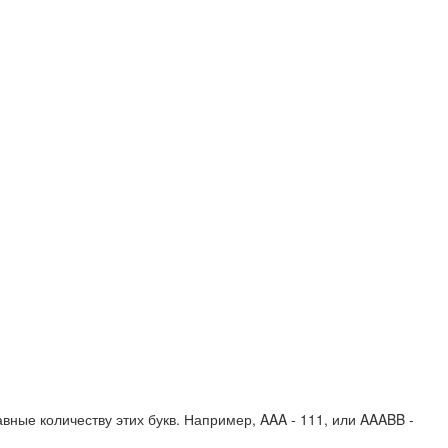
вные количеству этих букв. Например,
AAA - 111
, или
AAABB -