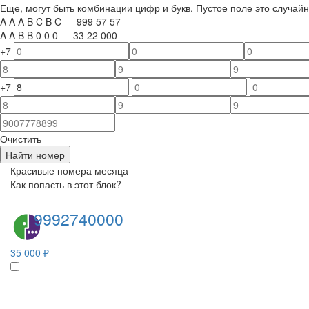
Еще, могут быть комбинации цифр и букв. Пустое поле это случа
A
A
A
B
C
B
C
—
999
5
7
5
7
A
A
B
B
0
0
0
—
33
22
000
+7
+7
Очистить
Найти номер
Красивые номера месяца
Как попасть в этот блок?
9992740000
35 000 ₽