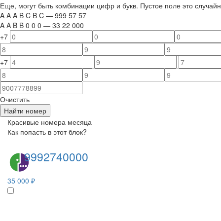
Еще, могут быть комбинации цифр и букв. Пустое поле это случа
A
A
A
B
C
B
C
—
999
5
7
5
7
A
A
B
B
0
0
0
—
33
22
000
+7
+7
Очистить
Найти номер
Красивые номера месяца
Как попасть в этот блок?
9992740000
35 000 ₽