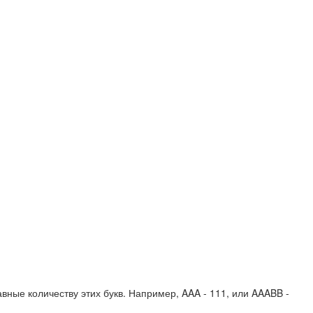
вные количеству этих букв. Например,
AAA - 111
, или
AAABB -