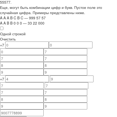
55577.
Еще, могут быть комбинации цифр и букв. Пустое поле это
случайная цифра. Примеры представлены ниже.
A
A
A
B
C
B
C
—
999
5
7
5
7
A
A
B
B
0
0
0
—
33
22
000
Одной строкой
Очистить
+7
+7