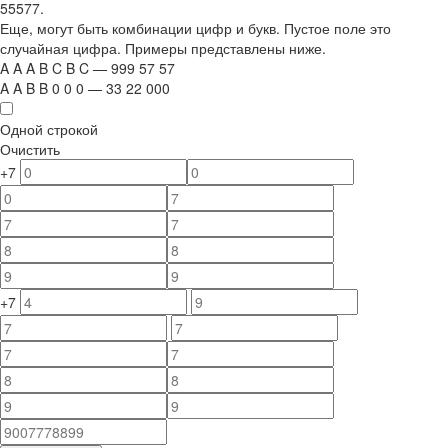
55577.
Еще, могут быть комбинации цифр и букв. Пустое поле это
случайная цифра. Примеры представлены ниже.
A
A
A
B
C
B
C
—
999
5
7
5
7
A
A
B
B
0
0
0
—
33
22
000
Одной строкой
Очистить
+7
+7