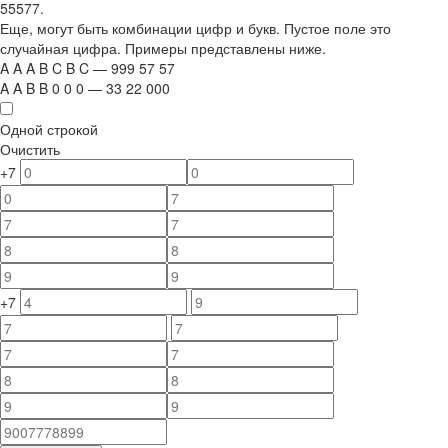
55577.
Еще, могут быть комбинации цифр и букв. Пустое поле это
случайная цифра. Примеры представлены ниже.
A
A
A
B
C
B
C
—
999
5
7
5
7
A
A
B
B
0
0
0
—
33
22
000
Одной строкой
Очистить
+7
+7