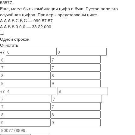
55577.
Еще, могут быть комбинации цифр и букв. Пустое поле это
случайная цифра. Примеры представлены ниже.
A
A
A
B
C
B
C
—
999
5
7
5
7
A
A
B
B
0
0
0
—
33
22
000
Одной строкой
Очистить
+7
+7