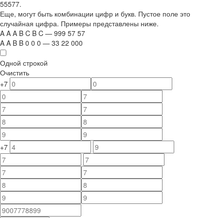
55577.
Еще, могут быть комбинации цифр и букв. Пустое поле это
случайная цифра. Примеры представлены ниже.
A
A
A
B
C
B
C
—
999
5
7
5
7
A
A
B
B
0
0
0
—
33
22
000
Одной строкой
Очистить
+7
+7