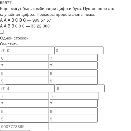
55577.
Еще, могут быть комбинации цифр и букв. Пустое поле это
случайная цифра. Примеры представлены ниже.
A
A
A
B
C
B
C
—
999
5
7
5
7
A
A
B
B
0
0
0
—
33
22
000
Одной строкой
Очистить
+7
+7