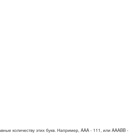
вные количеству этих букв. Например,
AAA - 111
, или
AAABB -