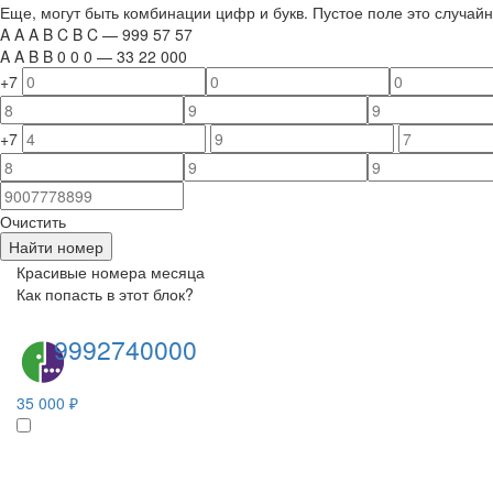
Еще, могут быть комбинации цифр и букв. Пустое поле это случа
A
A
A
B
C
B
C
—
999
5
7
5
7
A
A
B
B
0
0
0
—
33
22
000
+7
+7
Очистить
Найти номер
Красивые номера месяца
Как попасть в этот блок?
9992740000
35 000 ₽