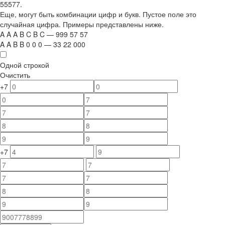
55577.
Еще, могут быть комбинации цифр и букв. Пустое поле это
случайная цифра. Примеры представлены ниже.
A
A
A
B
C
B
C
—
999
5
7
5
7
A
A
B
B
0
0
0
—
33
22
000
Одной строкой
Очистить
+7
+7