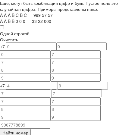
Еще, могут быть комбинации цифр и букв. Пустое поле это
случайная цифра. Примеры представлены ниже.
A
A
A
B
C
B
C
—
999
5
7
5
7
A
A
B
B
0
0
0
—
33
22
000
Одной строкой
Очистить
+7
+7
Найти номер