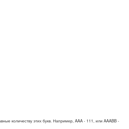
вные количеству этих букв. Например,
AAA - 111
, или
AAABB -