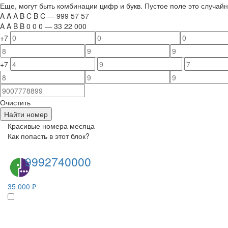
Еще, могут быть комбинации цифр и букв. Пустое поле это случа
A
A
A
B
C
B
C
—
999
5
7
5
7
A
A
B
B
0
0
0
—
33
22
000
+7
+7
Очистить
Найти номер
Красивые номера месяца
Как попасть в этот блок?
9992740000
35 000 ₽