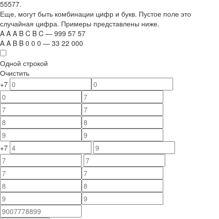
55577.
Еще, могут быть комбинации цифр и букв. Пустое поле это
случайная цифра. Примеры представлены ниже.
A
A
A
B
C
B
C
—
999
5
7
5
7
A
A
B
B
0
0
0
—
33
22
000
Одной строкой
Очистить
+7
+7