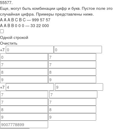
55577.
Еще, могут быть комбинации цифр и букв. Пустое поле это
случайная цифра. Примеры представлены ниже.
A
A
A
B
C
B
C
—
999
5
7
5
7
A
A
B
B
0
0
0
—
33
22
000
Одной строкой
Очистить
+7
+7