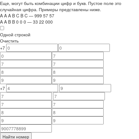
Еще, могут быть комбинации цифр и букв. Пустое поле это
случайная цифра. Примеры представлены ниже.
A
A
A
B
C
B
C
—
999
5
7
5
7
A
A
B
B
0
0
0
—
33
22
000
Одной строкой
Очистить
+7
+7
Найти номер