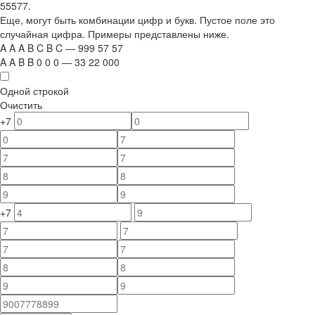
55577.
Еще, могут быть комбинации цифр и букв. Пустое поле это
случайная цифра. Примеры представлены ниже.
A
A
A
B
C
B
C
—
999
5
7
5
7
A
A
B
B
0
0
0
—
33
22
000
Одной строкой
Очистить
+7
+7