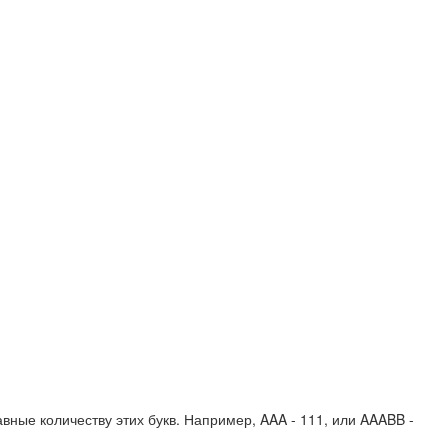
вные количеству этих букв. Например,
AAA - 111
, или
AAABB -