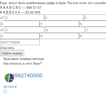
Еще, могут быть комбинации цифр и букв. Пустое поле это случа
A
A
A
B
C
B
C
—
999
5
7
5
7
A
A
B
B
0
0
0
—
33
22
000
+7
+7
Очистить
Найти номер
Красивые номера месяца
Как попасть в этот блок?
9992740000
35 000 ₽