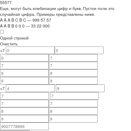
55577.
Еще, могут быть комбинации цифр и букв. Пустое поле это
случайная цифра. Примеры представлены ниже.
A
A
A
B
C
B
C
—
999
5
7
5
7
A
A
B
B
0
0
0
—
33
22
000
Одной строкой
Очистить
+7
+7