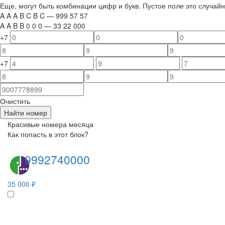
Еще, могут быть комбинации цифр и букв. Пустое поле это случа
A
A
A
B
C
B
C
—
999
5
7
5
7
A
A
B
B
0
0
0
—
33
22
000
+7
+7
Очистить
Найти номер
Красивые номера месяца
Как попасть в этот блок?
9992740000
35 000 ₽