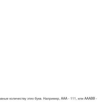
вные количеству этих букв. Например,
AAA - 111
, или
AAABB -