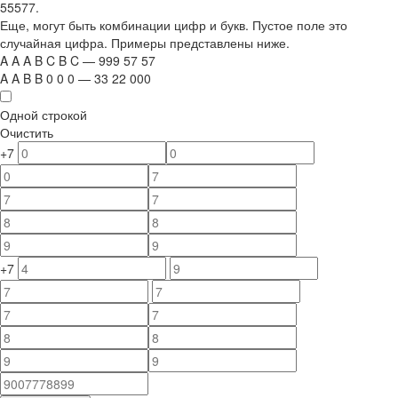
55577.
Еще, могут быть комбинации цифр и букв. Пустое поле это
случайная цифра. Примеры представлены ниже.
A
A
A
B
C
B
C
—
999
5
7
5
7
A
A
B
B
0
0
0
—
33
22
000
Одной строкой
Очистить
+7
+7