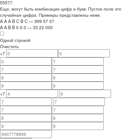
55577.
Еще, могут быть комбинации цифр и букв. Пустое поле это
случайная цифра. Примеры представлены ниже.
A
A
A
B
C
B
C
—
999
5
7
5
7
A
A
B
B
0
0
0
—
33
22
000
Одной строкой
Очистить
+7
+7